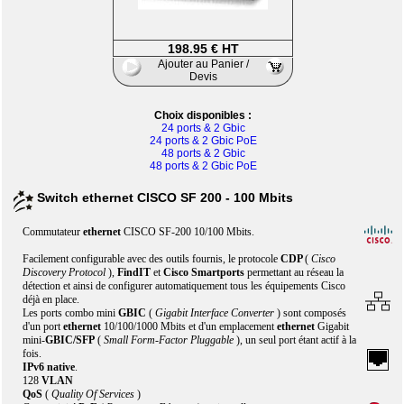
198.95 € HT
Ajouter au Panier /
Devis
Choix disponibles :
24 ports & 2 Gbic
24 ports & 2 Gbic PoE
48 ports & 2 Gbic
48 ports & 2 Gbic PoE
Switch ethernet CISCO SF 200 - 100 Mbits
Commutateur
ethernet
CISCO SF-200 10/100 Mbits.
Facilement configurable avec des outils fournis, le protocole
CDP
(
Cisco
Discovery Protocol
),
FindIT
et
Cisco Smartports
permettant au réseau la
détection et ainsi de configurer automatiquement tous les équipements Cisco
déjà en place.
Les ports combo mini
GBIC
(
Gigabit Interface Converter
) sont composés
d'un port
ethernet
10/100/1000 Mbits et d'un emplacement
ethernet
Gigabit
mini-
GBIC/SFP
(
Small Form-Factor Pluggable
), un seul port étant actif à la
fois.
IPv6 native
.
128
VLAN
QoS
(
Quality Of Services
)