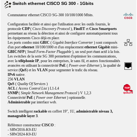
Switch ethernet CISCO SG 300 - 1Gbits
Commutateur ethernet CISCO SG-300 10/100/1000 Mbits.
Configuration facilitée et ainsi que l'utilisation avec les outils fournis, le
protocole
CDP
(
Cisco Discovery Protocol
),
FindIT
et
Cisco Smartports
permettant au réseau la détection et ainsi de configurer automatiquement tous
les équipements Cisco déjà en place.
Les ports combo mini
GBIC
(
Gigabit Interface Converter
) sont composés
d'un port
ethernet
10/100/1000 et d'un emplacement
ethernet Gigabit
mini-
GBIC/SFP
(
Small Form-Factor Pluggable
), un seul port étant actif à la fois.
Les switches de la serie SG 300 permettent d'optimiser les communications,
avec la
téléphonie IP
, pour les entreprises, le sans fil, et autres fonctionnalités
avancées en utilisant la connectivité
PoE
(
Power-over-Ethernet
), la qualité de
service (
QoS
) et les
VLAN
pour segmenter le trafic du réseau.
IPv6
native.
256
VLAN
QoS
(
Quality Of Services
)
ACL
(
Access Control List
) L1-L4
SNMP
(
Simple Network Management Protocol
) V 1,2,3
Connectivité
PoE
(
Power over Ethernet
) optionnelle.
Administrable
par interface web.
Switch intelligent
rackable
en coffret 19", 1U,
administrable niveau 3,
manageable layer 3
.
Référence constructeur
CISCO
:
- SRW2016-K9-EU
- SRW2024-K9-EU