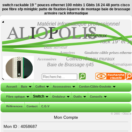
switch rackable 19 " pouces ethernet 100 mbits 1 Gbits 16 24 48 ports cisco
poe fibre sfp minigbic patte de fixation équerre de montage baie de brassage
armoire rack informatique
Matériel informatique professionnel
Réseaux
rack 19"
et
1
Baie serveur
Armoires
Goulotte câble prises etherne
Coffrets réseau muraux
Accessoires
Baie de Brassage
rj45
informatique
Accueil
Baie
Coffret
Accessoires
Cordon-Câble-Goulotte
Switch
Fibre optique
Onduleur
Outils
Conseils
Références
Contact
C.G.V
©
2005 - Olisc.fr
Mon Compte
Mon ID : 4058687