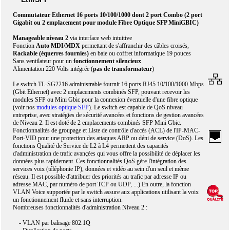
Commutateur Ethernet 16 ports 10/100/1000 dont 2 port Combo (2 port
Gigabit ou 2 emplacement pour module Fibre Optique SFP MiniGBIC)
Manageable niveau 2
via interface web intuitive
Fonction
Auto MDI/MDX
permettant de s'affranchir des câbles croisés,
Rackable (équerres fournies)
en baie ou coffret informatique 19 pouces
Sans ventilateur pour un
fonctionnement silencieux
Alimentation 220 Volts intégrée (
pas de transformateur
)
Le switch TL-SG2216 administrable fournit 16 ports RJ45 10/100/1000 Mbps
(Gbit Ethernet) avec 2 emplacements combinés SFP, pouvant recevoir les
modules SFP ou Mini Gbic pour la connexion éventuelle d'une fibre optique
(voir nos
modules optique SFP
). Le switch est capable de QoS niveau
entreprise, avec stratégies de sécurité avancées et fonctions de gestion avancées
de Niveau 2. Il est doté de 2 emplacements combinés SFP Mini Gbic.
Fonctionnalités de groupage et Liste de contrôle d'accès (ACL) de l'IP-MAC-
Port-VID pour une protection des attaques ARP ou déni de service (DoS). Les
fonctions Qualité de Service de L2 à L4 permettent des capacités
d'administration de trafic avançées qui vous offre la possibilité de déplacer les
données plus rapidement. Ces fonctionnalités QoS gère l'intégration des
services voix (téléphonie IP), données et vidéo au sein d'un seul et même
réseau. Il est possible d'attribuer des priorités au trafic par adresse IP ou
adresse MAC, par numéro de port TCP ou UDP, ...) En outre, la fonction
VLAN Voice supportée par le switch assure aux applications utilisant la voix
un fonctionnement fluide et sans interruption.
Nombreuses fonctionnalités d'administration Niveau 2 :
- VLAN par balisage 802.1Q