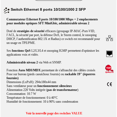
Switch Ethernet 8 ports 10/100/1000 2 SFP
Commutateur Ethernet 8 ports 10/100/1000 Mbps + 2 emplacements
pour modules optiques SFT MiniGbic, administrable niveau 2
Doté de
stratégies de sécurité
efficaces (groupage IP-MAC-Port-VID,
l’ACL, la sécurité par port, la défense DoS, le Storm control, le snooping
DHCP, l’authentification 802.1X et Radius) ce switch est recommandé pour
un usage en TPE/PME.
Ses
fonctions QoS
L2/L3/L4 et snooping IGMP permettent d'optimiser les
applications voix et vidéo.
Administrable niveau 2
via Web et SNMP.
Fonction
Auto MDI/MDX
permettant de s'affranchir des câbles croisés
Pose sur bureau (pieds caoutchouc fournis) ou
rackable 19" (équerres
fournies)
Dimensions (LxPxH): 294x180x44 mm
Sans ventilateur pour un
fonctionnement silencieux
Alimentation 220 Volts intégrée (
pas de transformateur
)
Consommation: 10.7 W
Température de fonctionnement: 0 à 40°C
Humidité de fonctionnement: 10 à 90% sans condensation
Voir la nouvelle page des switches VALUE