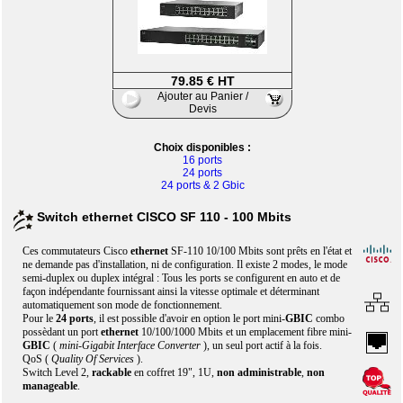
79.85 € HT
Ajouter au Panier /
Devis
Choix disponibles :
16 ports
24 ports
24 ports & 2 Gbic
Switch ethernet CISCO SF 110 - 100 Mbits
Ces commutateurs Cisco
ethernet
SF-110 10/100 Mbits sont prêts en l'état et
ne demande pas d'installation, ni de configuration. Il existe 2 modes, le mode
semi-duplex ou duplex intégral : Tous les ports se configurent en auto et de
façon indépendante fournissant ainsi la vitesse optimale et déterminant
automatiquement son mode de fonctionnement.
Pour le
24 ports
, il est possible d'avoir en option le port mini-
GBIC
combo
possèdant un port
ethernet
10/100/1000 Mbits et un emplacement fibre mini-
GBIC
(
mini-Gigabit Interface Converter
), un seul port actif à la fois.
QoS (
Quality Of Services
).
Switch Level 2,
rackable
en coffret 19", 1U,
non administrable
,
non
manageable
.