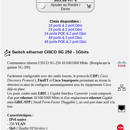
305.98 HT €
Ajouter au Panier /
Devis
Choix disponibles :
16 ports & 2 port Gbic
24 ports & 2 port Gbic
24 ports POE & 2 port Gbic
48 ports & 2 port Gbic
48 ports POE & 2 port Gbic
Switch ethernet CISCO SG 250 - 1Gbits
Commutateur ethernet CISCO SG-250 10/100/1000 Mbits. (Remplacant la
gamme SG-200)
Facilement configurable avec des outils fournis, le protocole
CDP
(
Cisco
Discovery Protocol
),
FindIT
et
Cisco Smartports
permettant au réseau la
détection et ainsi de configurer automatiquement tous les équipements Cisco
déjà en place.
Les ports combo mini
GBIC
(
Gigabit Interface Converter
) sont composés
d'un port
ethernet
10/100/1000 Mbits et d'un emplacement
ethernet
Gigabit
mini-
GBIC/SFP
(
Small Form-Factor Pluggable
), un seul port étant actif à la
fois.
Caractéristiques :
- IPv6 native
.
- 256
VLAN
- QoS
(
Quality Of Services
)