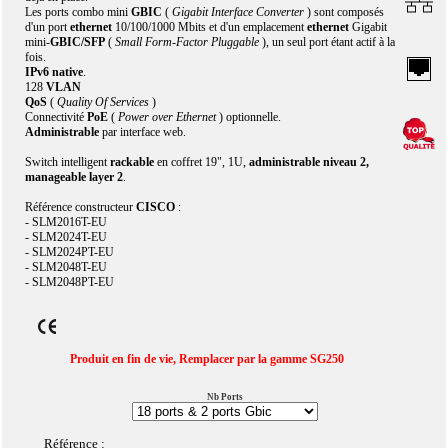
Les ports combo mini
GBIC
(
Gigabit Interface Converter
) sont composés
d'un port
ethernet
10/100/1000 Mbits et d'un emplacement
ethernet
Gigabit
mini-
GBIC/SFP
(
Small Form-Factor Pluggable
), un seul port étant actif à la
fois.
IPv6 native
.
128
VLAN
QoS
(
Quality Of Services
)
Connectivité
PoE
(
Power over Ethernet
) optionnelle.
Administrable
par interface web.
Switch intelligent
rackable
en coffret 19", 1U,
administrable niveau 2,
manageable layer 2
.
Référence constructeur
CISCO
:
- SLM2016T-EU
- SLM2024T-EU
- SLM2024PT-EU
- SLM2048T-EU
- SLM2048PT-EU
Produit en fin de vie, Remplacer par la gamme SG250
Nb Ports
Référence :