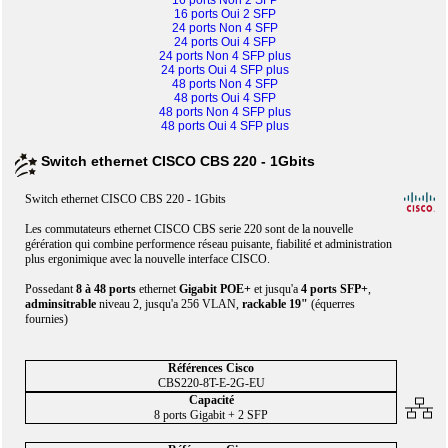
16 ports Non 2 SFP
16 ports Oui 2 SFP
24 ports Non 4 SFP
24 ports Oui 4 SFP
24 ports Non 4 SFP plus
24 ports Oui 4 SFP plus
48 ports Non 4 SFP
48 ports Oui 4 SFP
48 ports Non 4 SFP plus
48 ports Oui 4 SFP plus
Switch ethernet CISCO CBS 220 - 1Gbits
Switch ethernet CISCO CBS 220 - 1Gbits
Les commutateurs ethernet CISCO CBS serie 220 sont de la nouvelle
gérération qui combine performence réseau puisante, fiabilité et administration
plus ergonimique avec la nouvelle interface CISCO.
Possedant
8 à 48 ports
ethernet
Gigabit
POE+
et jusqu'a
4 ports SFP+
,
adminsitrable
niveau 2, jusqu'a 256 VLAN,
rackable 19"
(équerres
fournies)
CBS220-8T-E-2G-EU
8 ports Gigabit + 2 SFP