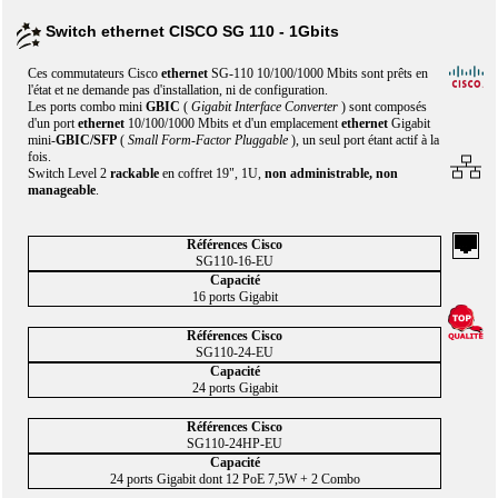
Switch ethernet CISCO SG 110 - 1Gbits
Ces commutateurs Cisco
ethernet
SG-110 10/100/1000 Mbits sont prêts en
l'état et ne demande pas d'installation, ni de configuration.
Les ports combo mini
GBIC
(
Gigabit Interface Converter
) sont composés
d'un port
ethernet
10/100/1000 Mbits et d'un emplacement
ethernet
Gigabit
mini-
GBIC/SFP
(
Small Form-Factor Pluggable
), un seul port étant actif à la
fois.
Switch Level 2
rackable
en coffret 19", 1U,
non administrable, non
manageable
.
SG110-16-EU
16 ports Gigabit
SG110-24-EU
24 ports Gigabit
SG110-24HP-EU
24 ports Gigabit dont 12 PoE 7,5W + 2 Combo