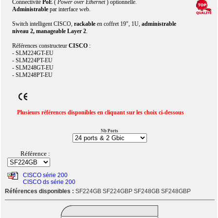
Connectivité
PoE
(
Power over Ethernet
) optionnelle.
Administrable
par interface web.
Switch intelligent CISCO,
rackable
en coffret 19", 1U,
administrable
niveau 2, manageable Layer 2
.
Références constructeur
CISCO
:
- SLM224GT-EU
- SLM224PT-EU
- SLM248GT-EU
- SLM248PT-EU
Plusieurs références disponibles en cliquant sur les choix ci-dessous
Nb Ports
Référence :
CISCO série 200
CISCO ds série 200
Références disponibles :
SF224GB SF224GBP SF248GB SF248GBP