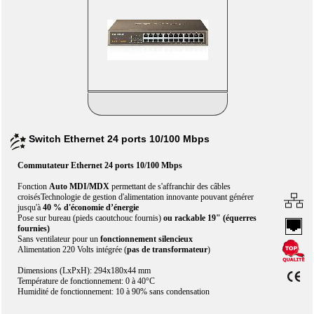
Switch Ethernet 24 ports 10/100 Mbps
Commutateur Ethernet 24 ports 10/100 Mbps
Fonction
Auto MDI/MDX
permettant de s'affranchir des câbles
croisésTechnologie de gestion d'alimentation innovante pouvant générer
jusqu'à
40 % d'économie d’énergie
Pose sur bureau (pieds caoutchouc fournis)
ou rackable 19" (équerres
fournies)
Sans ventilateur pour un
fonctionnement silencieux
Alimentation 220 Volts intégrée (
pas de transformateur
)
Dimensions (LxPxH): 294x180x44 mm
Température de fonctionnement: 0 à 40°C
Humidité de fonctionnement: 10 à 90% sans condensation