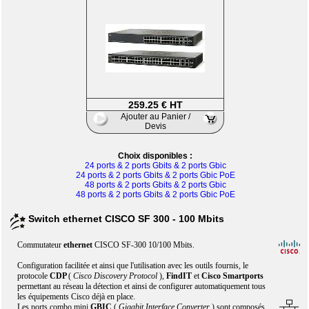
259.25 € HT
Ajouter au Panier /
Devis
Choix disponibles :
24 ports & 2 ports Gbits & 2 ports Gbic
24 ports & 2 ports Gbits & 2 ports Gbic PoE
48 ports & 2 ports Gbits & 2 ports Gbic
48 ports & 2 ports Gbits & 2 ports Gbic PoE
Switch ethernet CISCO SF 300 - 100 Mbits
Commutateur
ethernet
CISCO SF-300 10/100 Mbits.
Configuration facilitée et ainsi que l'utilisation avec les outils fournis, le
protocole
CDP
(
Cisco Discovery Protocol
),
FindIT
et
Cisco Smartports
permettant au réseau la détection et ainsi de configurer automatiquement tous
les équipements Cisco déjà en place.
Les ports combo mini
GBIC
(
Gigabit Interface Converter
) sont composés