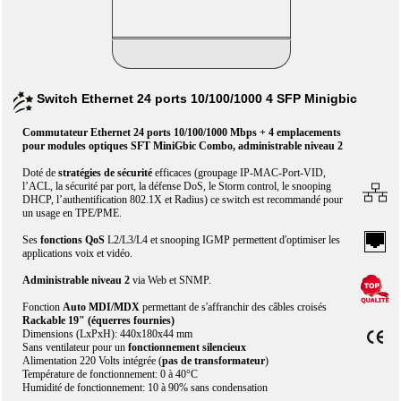
Switch Ethernet 24 ports 10/100/1000 4 SFP Minigbic
Commutateur Ethernet 24 ports 10/100/1000 Mbps + 4 emplacements
pour modules optiques SFT MiniGbic Combo, administrable niveau 2
Doté de
stratégies de sécurité
efficaces (groupage IP-MAC-Port-VID,
l’ACL, la sécurité par port, la défense DoS, le Storm control, le snooping
DHCP, l’authentification 802.1X et Radius) ce switch est recommandé pour
un usage en TPE/PME.
Ses
fonctions QoS
L2/L3/L4 et snooping IGMP permettent d'optimiser les
applications voix et vidéo.
Administrable niveau 2
via Web et SNMP.
Fonction
Auto MDI/MDX
permettant de s'affranchir des câbles croisés
Rackable 19" (équerres fournies)
Dimensions (LxPxH): 440x180x44 mm
Sans ventilateur pour un
fonctionnement silencieux
Alimentation 220 Volts intégrée (
pas de transformateur
)
Température de fonctionnement: 0 à 40°C
Humidité de fonctionnement: 10 à 90% sans condensation