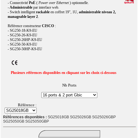
- Connectivité
PoE
(
Power over Ethernet
) optionnelle.
- Administrable
par interface web.
- Switch intelligent
rackable
en coffret 19", 1U,
administrable niveau 2,
manageable layer 2
.
Référence constructeur
CISCO
:
- SG250-18-K9-EU
- SG250-26-K9-EU
- SG250-26HP-K9-EU
- SG250-50-K9-EU
- SG250-50HP-K9-EU
Plusieurs références disponibles en cliquant sur les choix ci-dessous
Nb Ports
Référence :
Références disponibles :
SG25018GB SG25026GB SG25026GBP
SG25050GB SG25050GBP