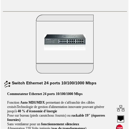
Switch Ethernet 24 ports 10/100/1000 Mbps
Commutateur Ethernet 24 ports 10/100/1000 Mbps
Fonction
Auto MDI/MDX
permettant de s'affranchir des câbles
croisésTechnologie de gestion d'alimentation innovante pouvant générer
jusqu'à
40 % d'économie d’énergie
Pose sur bureau (pieds caoutchouc fournis) ou
rackable 19" (équerres
fournies)
Sans ventilateur pour un
fonctionnement silencieux
Alimentation 220 Volts intégrée (
pas de transformateur
)