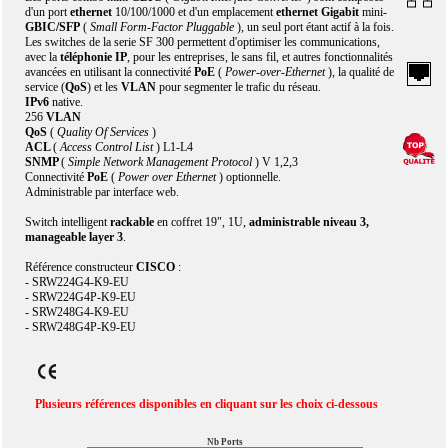
d'un port
ethernet
10/100/1000 et d'un emplacement
ethernet Gigabit
mini-
GBIC/SFP
(
Small Form-Factor Pluggable
), un seul port étant actif à la fois.
Les switches de la serie SF 300 permettent d'optimiser les communications,
avec la
téléphonie IP
, pour les entreprises, le sans fil, et autres fonctionnalités
avancées en utilisant la connectivité
PoE
(
Power-over-Ethernet
), la qualité de
service (
QoS
) et les
VLAN
pour segmenter le trafic du réseau.
IPv6
native.
256
VLAN
QoS
(
Quality Of Services
)
ACL
(
Access Control List
) L1-L4
SNMP
(
Simple Network Management Protocol
) V 1,2,3
Connectivité
PoE
(
Power over Ethernet
) optionnelle.
Administrable par interface web.
Switch intelligent
rackable
en coffret 19", 1U,
administrable niveau 3,
manageable layer 3
.
Référence constructeur
CISCO
:
- SRW224G4-K9-EU
- SRW224G4P-K9-EU
- SRW248G4-K9-EU
- SRW248G4P-K9-EU
Plusieurs références disponibles en cliquant sur les choix ci-dessous
Nb Ports