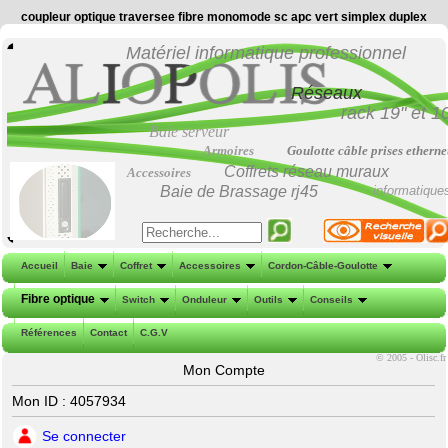
coupleur optique traversee fibre monomode sc apc vert simplex duplex
Matériel informatique professionnel
Réseaux
rack 19"
et
1
Baie serveur
Armoires
Goulotte câble prises etherne
Coffrets réseau muraux
Accessoires
Baie de Brassage
rj45
informatique
Accueil
Baie
Coffret
Accessoires
Cordon-Câble-Goulotte
Fibre optique
Switch
Onduleur
Outils
Conseils
Références
Contact
C.G.V
©
2005 - Olisc.fr
Mon Compte
Mon ID : 4057934
Se connecter