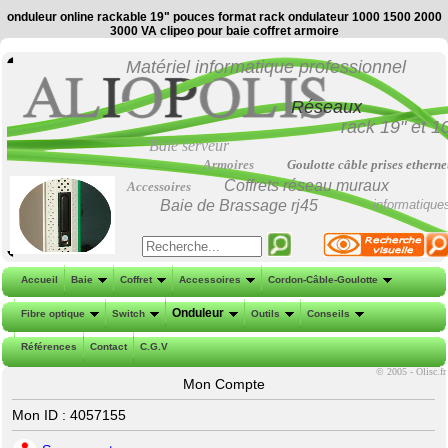
onduleur online rackable 19" pouces format rack ondulateur 1000 1500 2000
3000 VA clipeo pour baie coffret armoire
Matériel informatique professionnel
Réseaux
rack 19"
et
1
Baie serveur
Armoires
Goulotte câble prises etherne
Coffrets réseau muraux
Accessoires
Baie de Brassage
rj45
informatique
Accueil
Baie
Coffret
Accessoires
Cordon-Câble-Goulotte
Onduleur
Fibre optique
Switch
Outils
Conseils
Références
Contact
C.G.V
©
2005 - Olisc.fr
Mon Compte
Mon ID : 4057155