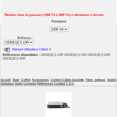
Plusieurs choix de puissance (1000 VA à 3000 VA) à sélectionner ci-dessous
Puissance
Référence :
Manuel Utilisateur Clipeo 3
Références disponibles :
ODDEQC3-10R ODDEQC3-15R ODDEQC3-20R
ODDEQC3-30R
Accueil
Baie
Coffret
Accessoires
Cordon-Câble-Goulotte
Fibre optique
Switch
Onduleur
Outils
Conseils
Références
Contact
C.G.V