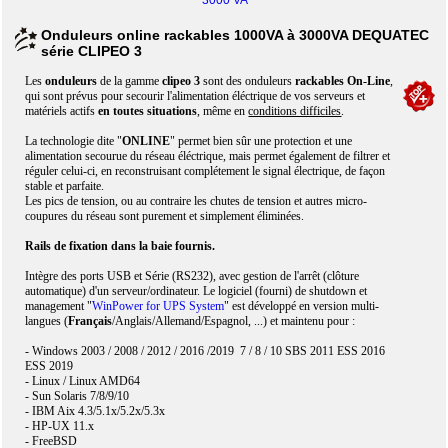
3000 VA
Onduleurs online rackables 1000VA à 3000VA DEQUATEC
série CLIPEO 3
Les
onduleurs
de la gamme
clipeo 3
sont des onduleurs
rackables On-Line
,
qui sont prévus pour secourir l'alimentation éléctrique de vos serveurs et
matériels actifs
en toutes situations
, même en
conditions difficiles
.
La technologie dite "
ONLINE
" permet bien sûr une protection et une
alimentation secourue du réseau éléctrique, mais permet également de filtrer et
réguler celui-ci, en reconstruisant complétement le signal électrique, de façon
stable et parfaite.
Les pics de tension, ou au contraire les chutes de tension et autres micro-
coupures du réseau sont purement et simplement éliminées.
Rails de fixation dans la baie fournis.
Intègre des ports USB et Série (RS232), avec gestion de l'arrêt (clôture
automatique) d'un serveur/ordinateur. Le logiciel (fourni) de shutdown et
management "
WinPower for UPS System
" est développé en version multi-
langues (
Français
/Anglais/Allemand/Espagnol, ...) et maintenu pour :
- Windows 2003 / 2008 / 2012 / 2016 /2019 7 / 8 / 10 SBS 2011 ESS 2016
ESS 2019
- Linux / Linux AMD64
- Sun Solaris 7/8/9/10
- IBM Aix 4.3/5.1x/5.2x/5.3x
- HP-UX 11.x
- FreeBSD