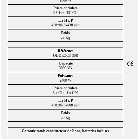
1600 W
6 Prises IEC C14
438x86.5x438 mm
23 Kg
ODDEQC3-30R
3000 VA
2400 W
8 x C14, 1 x C20
438x86.5x608 mm
29 Kg
Garantie totale constructeur de 2 ans, batteries incluses