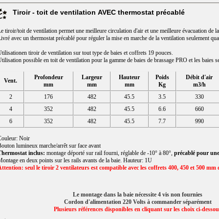
Tiroir - toit de ventilation AVEC thermostat précablé
e tiroir/toit de ventilation permet une meilleure circulation d'air et une meilleure évacuation de l
ivré avec un thermostat précablé pour réguler la mise en marche de la ventilation seulement qua
tilisationen tiroir de ventilation sur tout type de baies et coffrets 19 pouces.
tilisation possible en toit de ventilation pour la gamme de baies de brassage PRO et les baies
Profondeur
Largeur
Hauteur
Poids
Débit d'air
Vent.
mm
mm
mm
Kg
m3/h
2
176
482
45.5
3.5
330
4
352
482
45.5
6.6
660
6
352
482
45.5
7.7
990
ouleur: Noir
outon lumineux marche/arrêt sur face avant
Thermostat inclus:
montage déporté sur rail fourni, réglable de -10° à 80°,
précablé pour une
ontage en deux points sur les rails avants de la baie. Hauteur: 1U
ttention: seul le tiroir 2 ventilateurs est compatible avec les coffrets 400, 450 et 500 m
Le montage dans la baie nécessite 4 vis non fournies
Cordon d'alimentation 220 Volts à commander séparément
Plusieurs références disponibles en cliquant sur les choix ci-desso