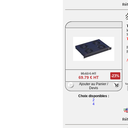
Réf
T
l
S
P
P
A
90.63 € HT
-23%
69.79 € HT
Ajouter au Panier /
Ve
Devis
Choix disponibles :
2
4
Réf