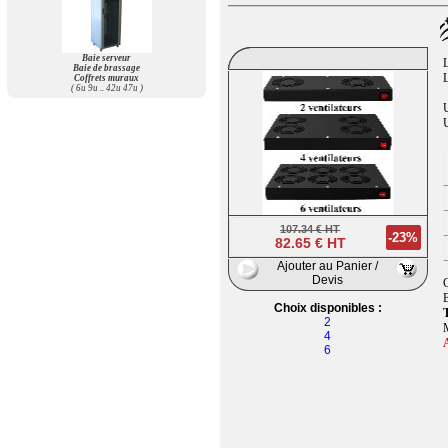
Baie serveur
L
Baie de brassage
L
Coffrets muraux
( 6u 9u .. 42u 47u )
U
U
107.34 € HT
-23%
82.65 € HT
Ajouter au Panier /
Devis
C
B
Choix disponibles :
2
M
4
A
6