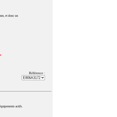
0mm, et donc un
us
Référence :
équipements actifs.