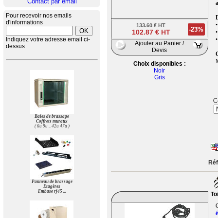
Contact par email
Pour recevoir nos emails
d'informations
•
133.60 € HT
-23%
102.87 € HT
•
Indiquez votre adresse email ci-
•
Ajouter au Panier /
dessus
Devis
M
Choix disponibles :
Noir
Gris
C
Baies de brassage
Coffrets muraux
( 6u 9u .. 42u 47u )
Réf
Panneau de brassage
Etagères
Embase rj45 ...
To
C