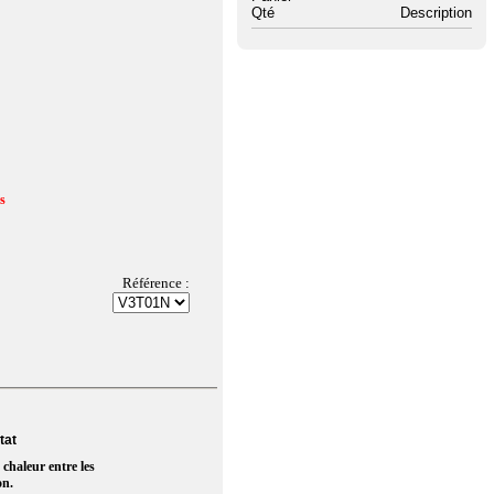
Qté
Description
us
Référence :
tat
 chaleur entre les
on.