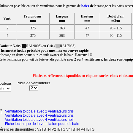
tilisation possible en toit de ventilation pour la gamme de
baies
de brassage
et les baies ser
Profondeur
Largeur
Hauteur
Débit d'air
Vent.
mm
mm
mm
m3/m
2
375
363
47
95 - 115
4
375
363
47
95 - 115
Couleur
:
Noir
(
RAL9005) ou
Gris
(
RAL7035)
hermostat inclus précablé pour une mise en oeuvre rapide
ontage en deux points sur les rails avants de la baie. Hauteur: 1U
ette ventilation pour toit de baie est
disponible avec 2 ou 4 ventilateurs,
les deux sont équip
Plusieurs références disponibles en cliquant sur les choix ci-desso
ouleurs
Nbre de ventilateurs
Ventilation toit baie avec 2 ventilateurs gris
Ventilation toit baie avec 4 ventilateurs gris
Ventilation toit baie avec 4 ventilateurs noir
Fiche technique de la ventilation pour toit baie
érences disponibles :
V2TBTN V2TBTG V4TBTN V4TBTG