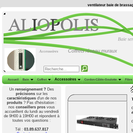
ventilateur baie de brassa
Baie se
Coffrets réseau muraux
Accessoires
Accessoires
Accueil
Baie
Coffret
Cordon-Câble-Goulotte
Fibre
Un
renseignement ?
Des
précisions
sur les
caractéristiques
d'un de nos
T
produits
?
Pas d'hésitation :
nos
conseillers pros
vous
C
accueillent du lundi au vendredi
de 9H00 à 19H00 et répondent à
toutes vos questions :
C
Tél :
03.89.637.817
U