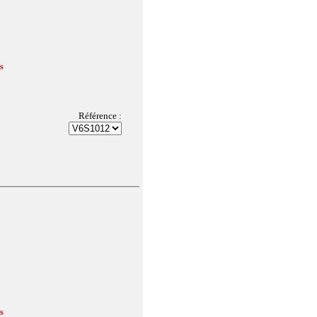
us
Référence :
us