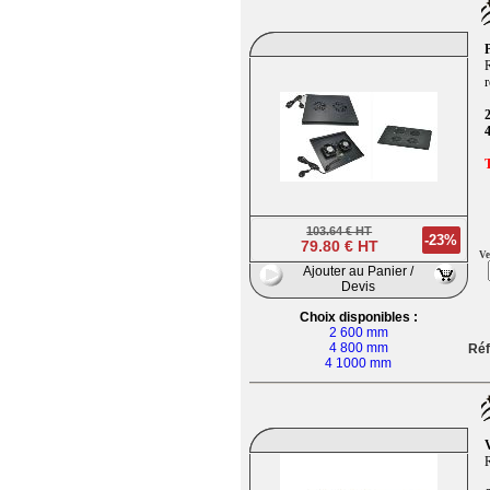
P
R
r
2
4
103.64 € HT
-23%
79.80 € HT
Ve
Ajouter au Panier /
Devis
Choix disponibles :
2 600 mm
4 800 mm
Réf
4 1000 mm
V
R