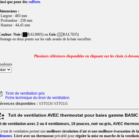
ainsi que pour des
coffrets
.
Dimensions :
 Largeur : 483 mm
 Profondeur : 258 mm
 Hauteur : 44,45 mm
Couleur
:
Noir
(
RAL9005) ou
Gris
(
RAL7035)
ontage en deux points sur les rails avants de la baie oucoffret.
Plusieurs références disponibles en cliquant sur les choix ci-desso
ouleurs
Tiroir de ventilation gris
Fiche technique du tiroir de ventilation
érences disponibles :
V3T01N V3T01G
Toit de ventilation AVEC thermostat pour baies gamme BASIC
it de ventilation avec 2 ou 4 ventilateurs, 19 pouces, noir ou gris, AVEC thermos
e toit de ventilation permet une
meilleure circulation d'air et une meilleure évacuation de la
éléments
.
Livré avec un thermostat
précablé pour
réguler la mise en marche de la ventilati