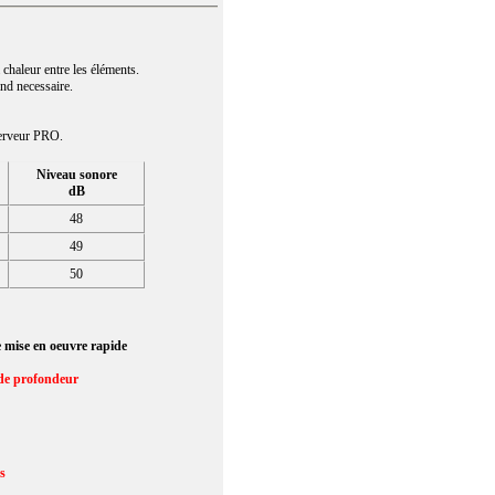
a chaleur entre les éléments.
nd necessaire.
 serveur PRO.
Niveau sonore
dB
48
49
50
 mise en oeuvre rapide
m de profondeur
us