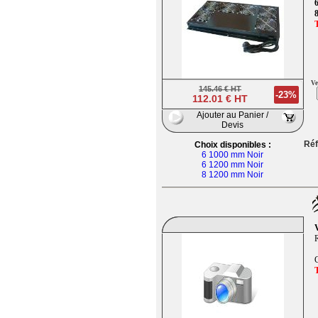
6
8
Ve
145.46 € HT
-23%
112.01 € HT
Ajouter au Panier /
Devis
Réf
Choix disponibles :
6 1000 mm Noir
6 1200 mm Noir
8 1200 mm Noir
V
R
C