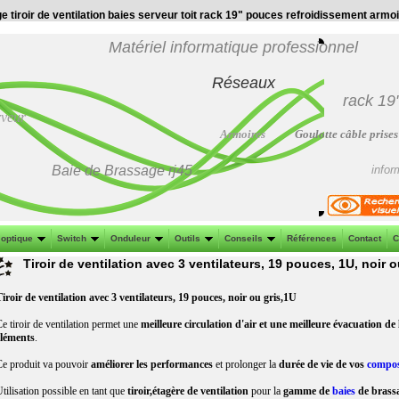
ge tiroir de ventilation baies serveur toit rack 19" pouces refroidissement armo
Matériel informatique professionnel
Réseaux
rack 19
rveur
Armoires
Goulotte câble prises
Baie de Brassage
rj45
infor
 optique
Switch
Onduleur
Outils
Conseils
Références
Contact
C
Tiroir de ventilation avec 3 ventilateurs, 19 pouces, 1U, noir o
iroir de ventilation avec 3 ventilateurs, 19 pouces, noir ou gris,1U
e tiroir de ventilation permet une
meilleure circulation d'air et une meilleure évacuation de 
éléments
.
e produit va pouvoir
améliorer les performances
et prolonger la
durée de vie de vos
compo
tilisation possible en tant que
tiroir,étagère de ventilation
pour la
gamme de
baies
de brassa