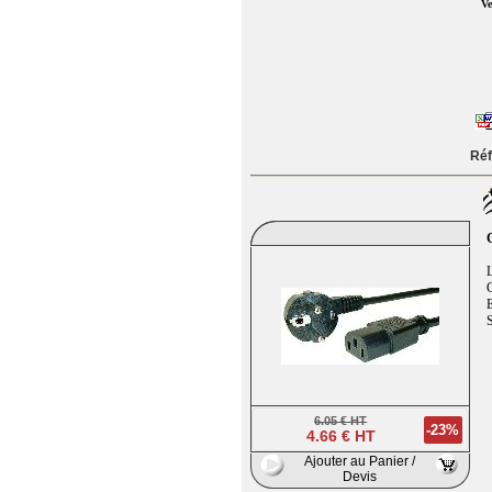
Ve
Réf
L
C
E
S
6.05 € HT
-23%
4.66 € HT
Ajouter au Panier /
Devis