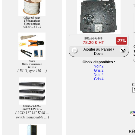
U
Câble réseaux
Téléphonique
Fibre optique
( 5E 6A .. ST ... )
101.56 € HT
-23%
78.20 € HT
Ajouter au Panier /
T
Devis
M
C
Pince
Choix disponibles :
Outil d'insertion
Noir 2
Testeur
Gris 2
( RJ 11, type 110 ... )
Noir 4
Gris 4
C
Console LCD ...
Switch CISCO ...
( LCD 17" 19" KVM ...
switch manageable ... )
Réf