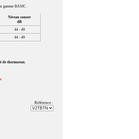
veur gamme BASIC .
Niveau sonore
dB
44 - 49
44 - 49
é de thermostat.
us
Référence :