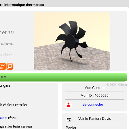
ire informatique thermostat
"
et
10
 ethernet
matiques
.G.V
u gris
©
2005 - Olisc.fr
Mon Compte
Mon ID : 4059025
Se connecter
la chaleur entre les
sants
réseau.
Voir le Panier / Devis
ge et les baies serveur
Panier