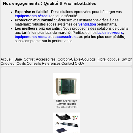
Nos engagements : Qualité & Prix imbattables
Expertise et fiabilité
: Des solutions éprouvées pour héberger vos
équipements réseau
en toute sécurité.
Protection et durabilité
: Sécurisez vos installations grâce à des
matériaux robustes et des systèmes de
ventilation
performants.
Les meilleurs prix garantis
: Nous proposons des solutions de qualité
aux
tarifs les plus bas du marché
. Profitez de nos
baies serveurs
,
équipements réseau
et
accessoires
aux prix les plus compétitifs
,
sans compromis sur la performance.
Accueil
Baie
Coffret
Accessoires
Cordon-Câble-Goulotte
Fibre optique
Switch
Onduleur
Outils
Conseils
Références
Contact
C.G.V
Baies de brassage
Coffrets muraux
( 6u 9u .. 42u 47u )