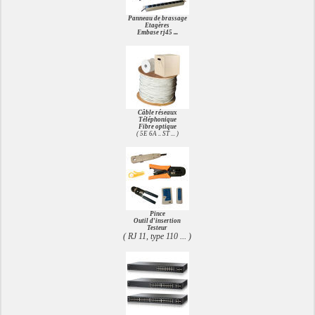
Panneau de brassage
Etagères
Embase rj45 ...
Câble réseaux
Téléphonique
Fibre optique
( 5E 6A .. ST ... )
Pince
Outil d'insertion
Testeur
( RJ 11, type 110 ... )