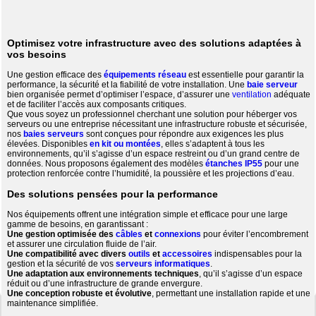
Optimisez votre infrastructure avec des solutions adaptées à
vos besoins
Une gestion efficace des
équipements réseau
est essentielle pour garantir la
performance, la sécurité et la fiabilité de votre installation. Une
baie serveur
bien organisée permet d’optimiser l’espace, d’assurer une
ventilation
adéquate
et de faciliter l’accès aux composants critiques.
Que vous soyez un professionnel cherchant une solution pour héberger vos
serveurs ou une entreprise nécessitant une infrastructure robuste et sécurisée,
nos
baies serveurs
sont conçues pour répondre aux exigences les plus
élevées. Disponibles
en kit ou montées
, elles s’adaptent à tous les
environnements, qu’il s’agisse d’un espace restreint ou d’un grand centre de
données. Nous proposons également des modèles
étanches IP55
pour une
protection renforcée contre l’humidité, la poussière et les projections d’eau.
Des solutions pensées pour la performance
Nos équipements offrent une intégration simple et efficace pour une large
gamme de besoins, en garantissant :
Une gestion optimisée des
câbles
et
connexions
pour éviter l’encombrement
et assurer une circulation fluide de l’air.
Une compatibilité avec divers
outils
et
accessoires
indispensables pour la
gestion et la sécurité de vos
serveurs informatiques
.
Une adaptation aux environnements techniques
, qu’il s’agisse d’un espace
réduit ou d’une infrastructure de grande envergure.
Une conception robuste et évolutive
, permettant une installation rapide et une
maintenance simplifiée.