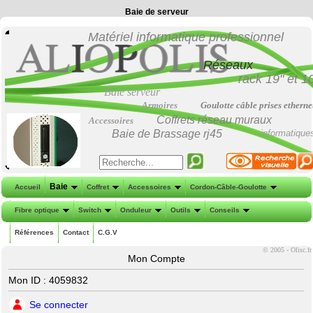
Baie de serveur
Matériel informatique professionnel
Réseaux
rack 19"
et
1
Baie serveur
Armoires
Goulotte câble prises etherne
Coffrets réseau muraux
Accessoires
Baie de Brassage
rj45
informatique
Baie
Accueil
Coffret
Accessoires
Cordon-Câble-Goulotte
Fibre optique
Switch
Onduleur
Outils
Conseils
Références
Contact
C.G.V
©
2005 - Olisc.fr
Mon Compte
Mon ID : 4059832
Se connecter