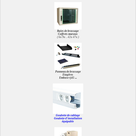
Baies de brassage
Coffrets muraux
( 6u 9u .. 42u 47u )
Panneau de brassage
Etagères
Embase rj45 ...
Goulotte de cablage
Goulotte d'installation
équipable