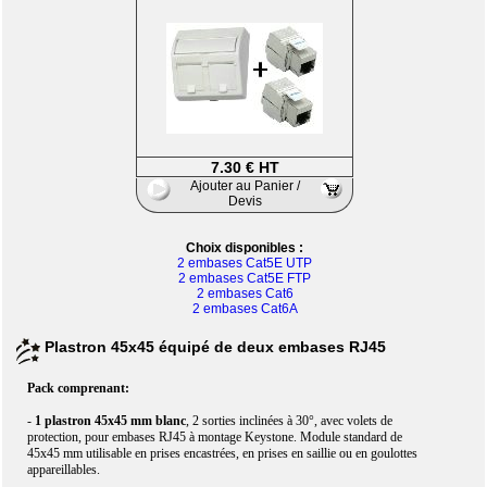
7.30 € HT
Ajouter au Panier /
Devis
Choix disponibles :
2 embases Cat5E UTP
2 embases Cat5E FTP
2 embases Cat6
2 embases Cat6A
Plastron 45x45 équipé de deux embases RJ45
Pack comprenant:
-
1 plastron 45x45 mm blanc
, 2 sorties inclinées à 30°, avec volets de
protection, pour embases RJ45 à montage Keystone. Module standard de
45x45 mm utilisable en prises encastrées, en prises en saillie ou en goulottes
appareillables.