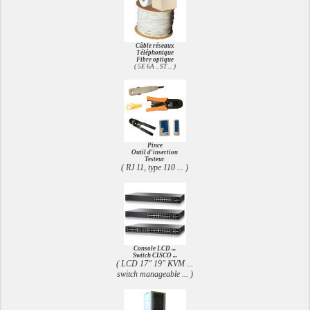
Câble réseaux
Téléphonique
Fibre optique
( 5E 6A .. ST ... )
Pince
Outil d'insertion
Testeur
( RJ 11, type 110 ... )
Console LCD ...
Switch CISCO ...
( LCD 17" 19" KVM ...
switch manageable ... )