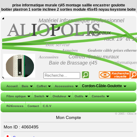
prise informatique murale rj45 montage saillie encastrer goulotte
boitier plastron 1 sortie inclinee 2 sorties module 45x45 noyau keystone boite
Matériel informatique professionnel
Réseaux
rack 19"
et
1
Baie serveur
Armoires
Goulotte câble prises etherne
Coffrets réseau muraux
Accessoires
Baie de Brassage
rj45
informatique
Cordon-Câble-Goulotte
Accueil
Baie
Coffret
Accessoires
Fibre optique
Switch
Onduleur
Outils
Conseils
Références
Contact
C.G.V
©
2005 - Olisc.fr
Mon Compte
Mon ID : 4060495