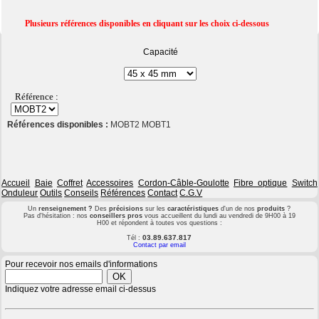
Plusieurs références disponibles en cliquant sur les choix ci-dessous
Capacité
Référence :
Références disponibles :
MOBT2 MOBT1
Accueil
Baie
Coffret
Accessoires
Cordon-Câble-Goulotte
Fibre optique
Switch
Onduleur
Outils
Conseils
Références
Contact
C.G.V
Un
renseignement ?
Des
précisions
sur les
caractéristiques
d'un de nos
produits
?
Pas d'hésitation : nos
conseillers pros
vous accueillent du lundi au vendredi de 9H00 à 19
H00 et répondent à toutes vos questions :
03.89.637.817
Tél :
Contact par email
Pour recevoir nos emails d'informations
Indiquez votre adresse email ci-dessus