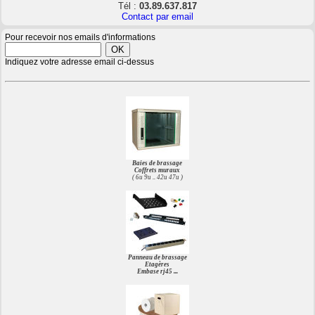
Tél :
03.89.637.817
Contact par email
Pour recevoir nos emails d'informations
Indiquez votre adresse email ci-dessus
Baies de brassage
Coffrets muraux
( 6u 9u .. 42u 47u )
Panneau de brassage
Etagères
Embase rj45 ...