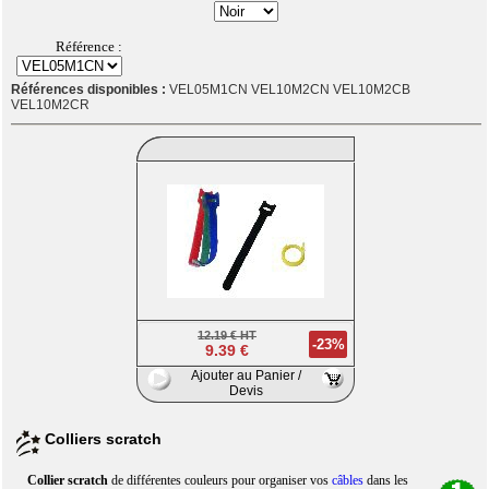
Référence :
Références disponibles :
VEL05M1CN VEL10M2CN VEL10M2CB
VEL10M2CR
12.19 € HT
-23%
9.39 €
Ajouter au Panier /
Devis
Colliers scratch
Collier scratch
de différentes couleurs pour organiser vos
câbles
dans les