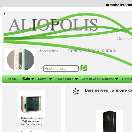
armoire informa
Baie se
Coffrets réseau muraux
Accessoires
Baie
Accueil
Coffret
Accessoires
Cordon-Câble-Goulotte
Fibre 
Baie serveur, armoire de
Baies de brassage
Coffrets muraux
( 6u 9u .. 42u 47u )