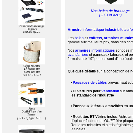
Nos baies de brassage
( 27U et 42U )
Panneau de brassage
Etagères
Armoire informatique industrielle au 
Embase rj45 ...
Les
baies
et
coffrets
,
armoires murale
gamme aux meilleurs prix, sans rien co
Nos
armoires informatiques
sont des m
avant/arrière
et panneaux latéraux, et po
formats rack 19" pouces sont d'une épa
Câble réseaux
Téléphonique
Quelques détails
sur la conception de 
Fibre optique
( 5E 6A .. ST ... )
•
Passages de câbles
prévus haut et 
•
Ouvertures pour
ventilation
sur armo
les
standard de l'industrie
•
Panneaux latéraux amovibles
en un
Pince
Outil d'insertion
Testeur
•
Roulettes ET Vérins inclus
. Votre ar
( RJ 11, type 110 ... )
déplacer facilement, OU/ET être plaqué
Roulettes robustes et pieds réglables t
les baies.