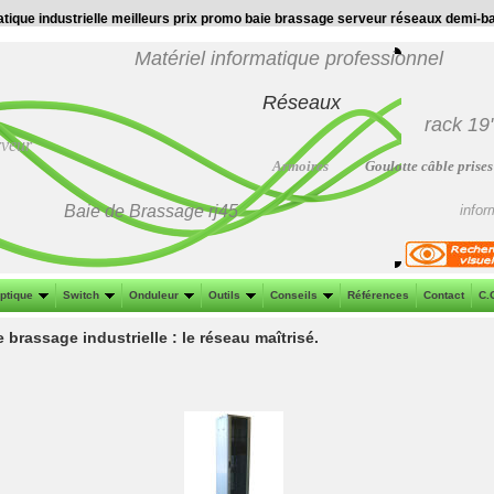
tique industrielle meilleurs prix promo baie brassage serveur réseaux demi-b
Matériel informatique professionnel
Réseaux
rack 19
rveur
Armoires
Goulotte câble prises
Baie de Brassage
rj45
infor
optique
Switch
Onduleur
Outils
Conseils
Références
Contact
C.
 brassage industrielle : le réseau maîtrisé.