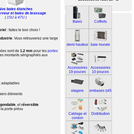
Nos baies étanches
rveur et baies de brassage
( 15U à 47U )
Baies
Coffrets
triel
: faites le bon choix !
ndustrie
. Vous retrouverez une large
demi hauteur
baie murale
isées sont de
1.2 mm
pour les
portes
es montants sérigraphiés aux
Accessoires
Accessoires
19 pouces
10 pouces
t adaptables
etagere
embases rj45
miers éléments
gondable
, et
réversible
la porte prévu
Cablage et
Distribution
cordon