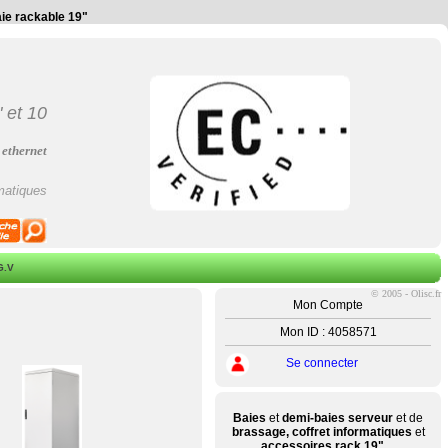
aie rackable 19"
"
et
10
 ethernet
matiques
G.V
©
2005 - Olisc.fr
Mon Compte
Mon ID : 4058571
Se connecter
Baies
et
demi-baies serveur
et de
brassage, coffret informatiques
et
accessoires rack 19" ...