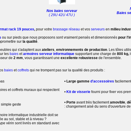
Nos baies serveur
Baies se
( 29U 42U 47U )
format rack 19 pouces
,
pour votre
brassage réseau
et vos
serveurs
en
milieu indus
s
ou sur pieds
que nous proposons sont vraiment pensés et dimensionnés
pour l'i
mpromettre sur
la qualité
.
eubles qui s'adaptent aux
ateliers
,
environnements de production
. Les tôles util
ur les
baies
et
armoires serveur informatique
supportant une charge de
800 kg,
l
isseur de
2 mm
, vous garantissant une
excellente robustesse
de l'ensemble.
nos
baies
et
coffrets
qui ne trompent pas sur la qualité des produits :
bas
•
Large gamme
d'accessoires
facilemen
ires et coffrets muraux qui respectent
•
Kit de visserie
fourni pour fixer vos pre
•
Porte
avant très facilement
amovible
,
dé
 simple geste
: changement aisé du sens d'ouverture de 
moire informatique industrielle doit se
e au sol, stable et à niveau ?
ype vérin sont livrés en standard avec