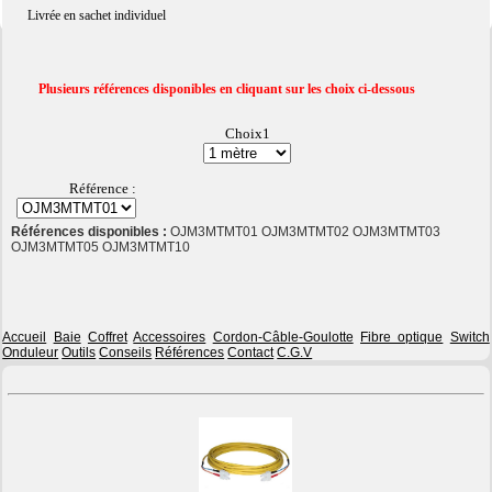
Livrée en sachet individuel
Plusieurs références disponibles en cliquant sur les choix ci-dessous
Choix1
Référence :
Références disponibles :
OJM3MTMT01 OJM3MTMT02 OJM3MTMT03
OJM3MTMT05 OJM3MTMT10
Accueil
Baie
Coffret
Accessoires
Cordon-Câble-Goulotte
Fibre optique
Switch
Onduleur
Outils
Conseils
Références
Contact
C.G.V