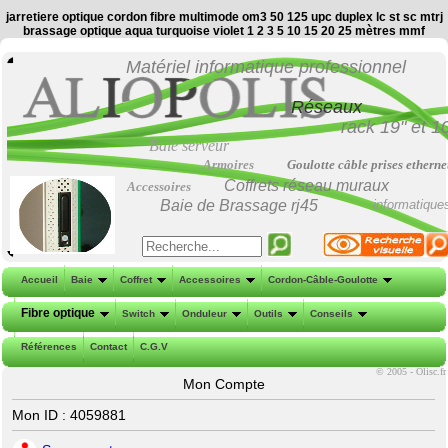
jarretiere optique cordon fibre multimode om3 50 125 upc duplex lc st sc mtrj
brassage optique aqua turquoise violet 1 2 3 5 10 15 20 25 mètres mmf
Matériel informatique professionnel
Réseaux
rack 19"
et
1
Baie serveur
Armoires
Goulotte câble prises etherne
Coffrets réseau muraux
Accessoires
Baie de Brassage
rj45
informatique
Accueil
Baie
Coffret
Accessoires
Cordon-Câble-Goulotte
Fibre optique
Switch
Onduleur
Outils
Conseils
Références
Contact
C.G.V
©
2005 - Olisc.fr
Mon Compte
Mon ID : 4059881