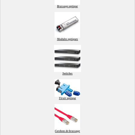
Brassage optique
Modules optiques
Switches
Tiroir optique
Cordons de brassage