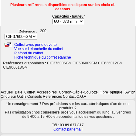
Plusieurs références disponibles en cliquant sur les choix ci-
dessous
Capacités - hauteur
Référence :
200
Coffret avec porte ouverte
Vue sur l etancheite du coffret
Plafond du coffret
Fiche technique du coffret etanche
Références disponibles :
CIE376006GM CIE506009GM CIE636012GM
CIE906018GM
Accueil
Baie
Coffret
Accessoires
Cordon-Câble-Goulotte
Fibre optique
Switch
Onduleur
Outils
Conseils
Références
Contact
C.G.V
Un
renseignement ?
Des
précisions
sur les
caractéristiques
d'un de nos
produits
?
Pas d'hésitation : nos
conseillers pros
vous accueillent du lundi au vendredi
de 9H00 à 19 H00 et répondent à toutes vos questions :
Tél :
03.89.637.817
Contact par email