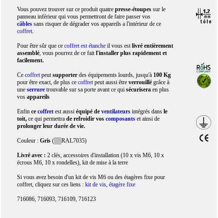
Vous pouvez trouver sur ce produit quatre
presse-étoupes
sur le
panneau inférieur qui vous permettront de faire passer vos
câbles
sans risquer de dégrader vos appareils a l'intérieur de ce
coffret
.
Pour être sûr que ce
coffret est étanche
il vous est
livré entièrement
assemblé
, vous pourrez de ce fait
l'installer plus rapidement et
facilement.
Ce
coffret
peut
supporter
des équipements lourds, jusqu'à
100 Kg
pour être exact, de plus ce
coffret
peut aussi être
verrouillé
grâce à
une
serrure
trouvable sur sa porte avant ce qui
sécurisera
en plus
vos
appareils
Enfin
ce
coffret
est aussi
équipé de
ventilateurs
intégrés dans
le
toit,
ce qui permettra
de refroidir vos
composants
et ainsi de
prolonger leur durée de vie.
Couleur :
Gris
(
RAL7035)
Livré avec :
2 clés, accessoires d'installation (10 x vis M6, 10 x
écrous M6, 10 x rondelles), kit de mise à la terre
Si vous avez besoin d'un kit de vis M6 ou des étagères fixe pour
coffret, cliquez sur ces liens :
kit de vis
,
étagère fixe
716086, 716093, 716109, 716123