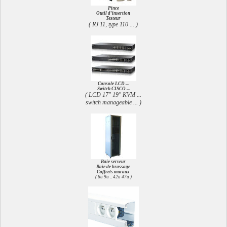
Pince
Outil d'insertion
Testeur
( RJ 11, type 110 ... )
Console LCD ...
Switch CISCO ...
( LCD 17" 19" KVM ...
switch manageable ... )
Baie serveur
Baie de brassage
Coffrets muraux
( 6u 9u .. 42u 47u )