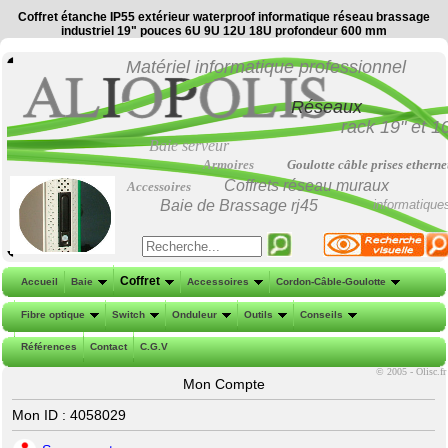
Coffret étanche IP55 extérieur waterproof informatique réseau brassage
industriel 19" pouces 6U 9U 12U 18U profondeur 600 mm
Matériel informatique professionnel
Réseaux
rack 19"
et
1
Baie serveur
Armoires
Goulotte câble prises etherne
Coffrets réseau muraux
Accessoires
Baie de Brassage
rj45
informatique
Coffret
Accueil
Baie
Accessoires
Cordon-Câble-Goulotte
Fibre optique
Switch
Onduleur
Outils
Conseils
Références
Contact
C.G.V
©
2005 - Olisc.fr
Mon Compte
Mon ID : 4058029