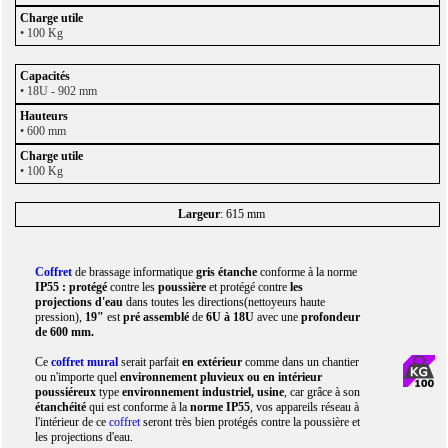
• 100 Kg
• 18U - 902 mm
• 600 mm
• 100 Kg
Largeur
: 615 mm
Coffret
de brassage informatique
gris étanche
conforme à la norme
IP55 : protégé
contre les
poussière
et protégé contre
les
projections d'eau
dans toutes les directions(nettoyeurs haute
pression),
19"
est
pré assemblé
de
6U à 18U
avec une
profondeur
de 600 mm.
Ce
coffret mural
serait parfait
en extérieur
comme dans un chantier
ou n'importe quel
environnement pluvieux ou en intérieur
poussiéreux
type
environnement industriel, usine
, car grâce à son
étanchéité
qui est conforme à la
norme IP55
, vos appareils réseau à
l'intérieur de ce
coffret
seront très bien protégés contre la poussière et
les projections d'eau.