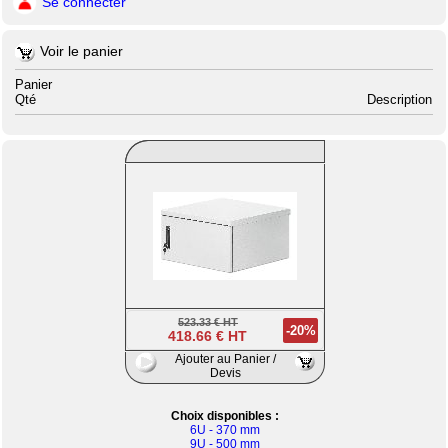
Se connecter
Voir le panier
Panier
Qté
Description
523.33 € HT
-20%
418.66 € HT
Ajouter au Panier /
Devis
Choix disponibles :
6U - 370 mm
9U - 500 mm