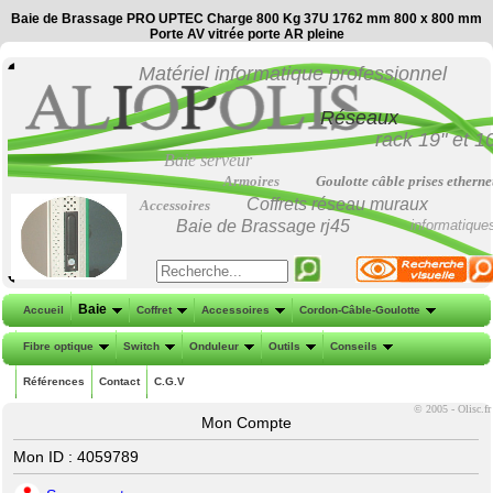
Baie de Brassage PRO UPTEC Charge 800 Kg 37U 1762 mm 800 x 800 mm
Porte AV vitrée porte AR pleine
Matériel informatique professionnel
Réseaux
rack 19"
et
1
Baie serveur
Armoires
Goulotte câble prises etherne
Coffrets réseau muraux
Accessoires
Baie de Brassage
rj45
informatique
Baie
Accueil
Coffret
Accessoires
Cordon-Câble-Goulotte
Fibre optique
Switch
Onduleur
Outils
Conseils
Références
Contact
C.G.V
©
2005 - Olisc.fr
Mon Compte
Mon ID : 4059789