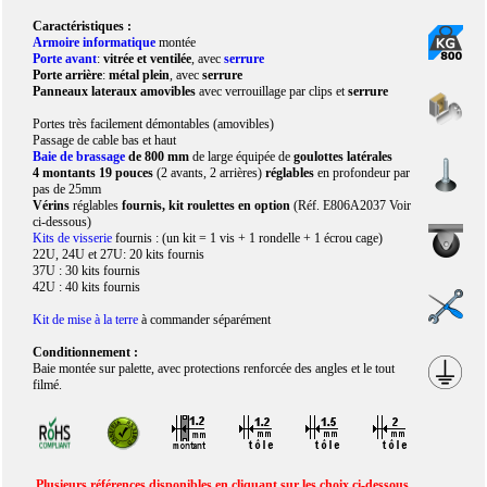
Caractéristiques :
Armoire informatique
montée
Porte avant
:
vitrée et ventilée
, avec
serrure
Porte arrière
:
métal plein
, avec
serrure
Panneaux lateraux amovibles
avec verrouillage par clips et
serrure
Portes très facilement démontables (amovibles)
Passage de cable bas et haut
Baie de brassage
de 800 mm
de large équipée de
goulottes latérales
4 montants 19 pouces
(2 avants, 2 arrières)
réglables
en profondeur par
pas de 25mm
Vérins
réglables
fournis, kit roulettes en option
(Réf. E806A2037 Voir
ci-dessous)
Kits de visserie
fournis : (un kit = 1 vis + 1 rondelle + 1 écrou cage)
22U, 24U et 27U: 20 kits fournis
37U : 30 kits fournis
42U : 40 kits fournis
Kit de mise à la terre
à commander séparément
Conditionnement :
Baie montée sur palette, avec protections renforcée des angles et le tout
filmé.
Plusieurs références disponibles en cliquant sur les choix ci-dessous