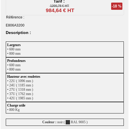
Tarif :
1200,78 € HT
-18 %
984,64 € HT
Référence :
E806A3200
Description :
• 600 mm
• 800 mm
•
600 mm
• 800 mm
• 22U ( 1096 mm )
• 24U ( 1185 mm )
• 27U ( 1318 mm )
• 37U ( 1762 mm )
• 42U ( 1985 mm )
• 800 Kg
Couleur :
noir (
RAL 9005 )