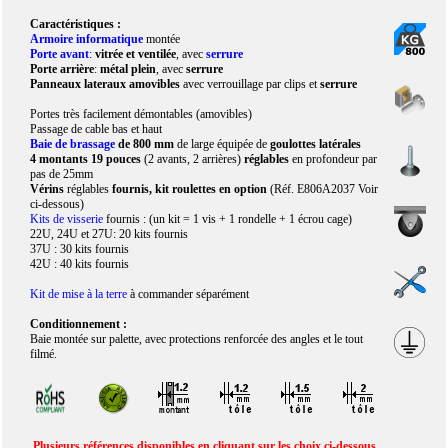
Caractéristiques :
Armoire informatique
montée
Porte avant
:
vitrée et ventilée
, avec
serrure
Porte arrière
:
métal plein
, avec
serrure
Panneaux lateraux amovibles
avec verrouillage par clips et
serrure
Portes très facilement démontables (amovibles)
Passage de cable bas et haut
Baie de brassage
de 800 mm
de large équipée de
goulottes latérales
4 montants 19 pouces
(2 avants, 2 arrières)
réglables
en profondeur par
pas de 25mm
Vérins
réglables
fournis, kit roulettes en option
(Réf. E806A2037 Voir
ci-dessous)
Kits de visserie
fournis : (un kit = 1 vis + 1 rondelle + 1 écrou cage)
22U, 24U et 27U: 20 kits fournis
37U : 30 kits fournis
42U : 40 kits fournis
Kit de mise à la terre
à commander séparément
Conditionnement :
Baie montée sur palette, avec protections renforcée des angles et le tout
filmé.
Plusieurs références disponibles en cliquant sur les choix ci-dessous