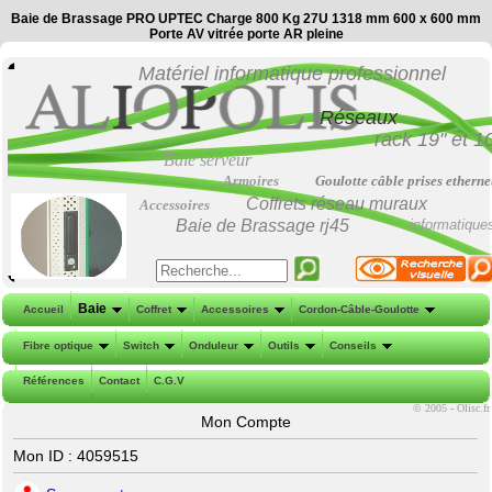
Baie de Brassage PRO UPTEC Charge 800 Kg 27U 1318 mm 600 x 600 mm
Porte AV vitrée porte AR pleine
Matériel informatique professionnel
Réseaux
rack 19"
et
1
Baie serveur
Armoires
Goulotte câble prises etherne
Coffrets réseau muraux
Accessoires
Baie de Brassage
rj45
informatique
Baie
Accueil
Coffret
Accessoires
Cordon-Câble-Goulotte
Fibre optique
Switch
Onduleur
Outils
Conseils
Références
Contact
C.G.V
©
2005 - Olisc.fr
Mon Compte
Mon ID : 4059515