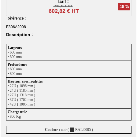
Tarif :
735,15 € HT
-18 %
602,82 € HT
Référence :
E806A2008
Description :
• 600 mm
• 800 mm
•
600 mm
• 800 mm
• 22U ( 1096 mm )
• 24U ( 1185 mm )
• 27U ( 1318 mm )
• 37U ( 1762 mm )
• 42U ( 1985 mm )
• 800 Kg
Couleur :
noir (
RAL 9005 )